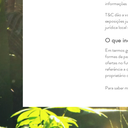
informações 
T&C dão a voc
exposições ju
jurídica loca
O que in
Em termos ge
formas de pag
ofertas no fu
referência a 
proprietário
Para saber ma