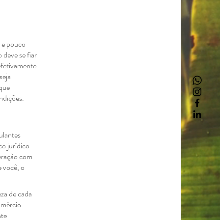
l e pouco
deve se fiar
efetivamente
seja
sque
ondições.
ulantes
o jurídico
nteração com
e você, o
eza de cada
omércio
nte