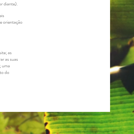
r diante).
eis
re orientação
ite; as
ar as suas
s; uma
ito do