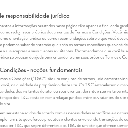
de responsabilidade jurídica
mentos e informações prestados nesta página têm apenas a finalidade gera
e como redigir seus próprios documentos de Termos e Condições. Você não 
 como orientação jurídica ou como recomendações sobre o que você deve 
não podemos saber de antemão quais são os termos específicos que você de
tre a sua empresa e seus clientes e visitantes. Recomendamos que você bu
rídica se precisar de ajuda para entender e criar seus próprios Termos e C
 Condições - noções fundamentais
ermos e Condições (“T&C”) são um conjunto de termos juridicamente vinc
 você, na qualidade de proprietário deste site. Os T&C estabelecem o marc
tividades dos visitantes do site, ou seus clientes, durante a sua visita ou i
intenção dos T&C é estabelecer a relação jurídica entre os visitantes do site 
o site.
 ser estabelecidos de acordo com as necessidades específicas e a natur
emplo, um site que oferece produtos a clientes envolvendo transações de c
recisa ter T&C que sejam diferentes dos T&C de um site que oferece some