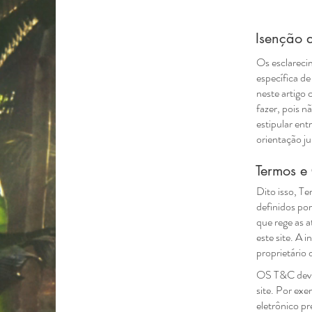
Isenção 
Os esclareci
específica d
neste artigo
fazer, pois 
estipular en
orientação ju
Termos e
Dito isso, T
definidos por
que rege as a
este site. A 
proprietário d
OS T&C devem
site. Por ex
eletrônico p