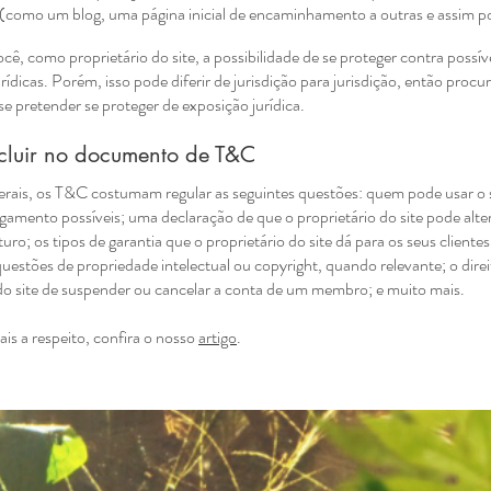
(como um blog, uma página inicial de encaminhamento a outras e assim po
ê, como proprietário do site, a possibilidade de se proteger contra possív
rídicas. Porém, isso pode diferir de jurisdição para jurisdição, então procu
l se pretender se proteger de exposição jurídica.
cluir no documento de T&C
rais, os T&C costumam regular as seguintes questões: quem pode usar o s
amento possíveis; uma declaração de que o proprietário do site pode alter
turo; os tipos de garantia que o proprietário do site dá para os seus cliente
questões de propriedade intelectual ou copyright, quando relevante; o dire
 do site de suspender ou cancelar a conta de um membro; e muito mais.
is a respeito, confira o nosso
artigo
.