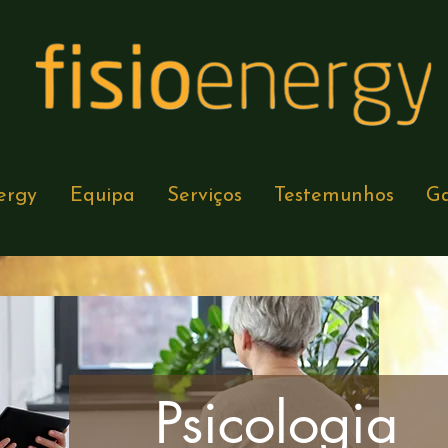
ergy
Equipa
Serviços
Testemunhos
Ga
Psicologia