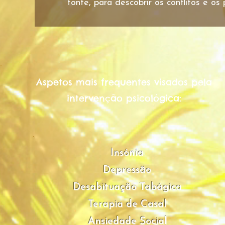
fonte, para descobrir os conflitos e os 
Aspetos mais frequentes visados pela
intervenção psicológica:
Insónia
Depressão
Desabituação Tabágica
Terapia de Casal
Ansiedade Social