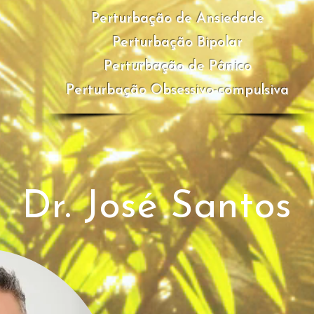
Perturbação de Ansiedade
Perturbação Bipolar
Perturbação de Pânico
Perturbação Obsessivo-compulsiva
Dr. José Santos