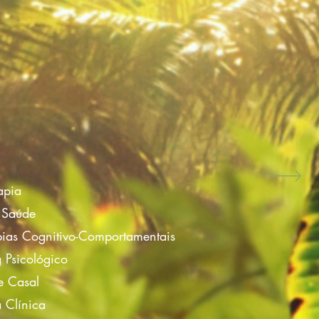
apia
a Saúde
pias Cognitivo-Comportamentais
 Psicológico
e Casal
 Clínica